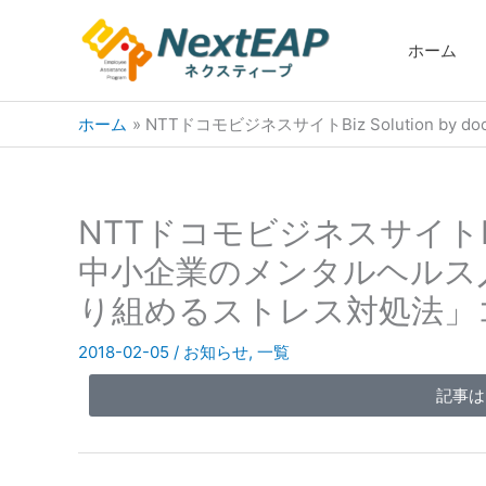
内
容
ホーム
を
ス
ホーム
NTTドコモビジネスサイトBiz Solutio
キ
ッ
プ
NTTドコモビジネスサイトBiz S
中小企業のメンタルヘルス
り組めるストレス対処法」
2018-02-05
/
お知らせ
,
一覧
記事は